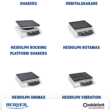
SHAKERS
ORBITALSKAKARE
Heidolph
Heidolph
Rocking
Rotamax
Platform
Shakers
HEIDOLPH ROCKING
HEIDOLPH ROTAMAX
PLATFORM SHAKERS
Heidolph
Heidolph
Unimax
Vibration
Shakers
HEIDOLPH UNIMAX
HEIDOLPH VIBRATION
SHAKERS