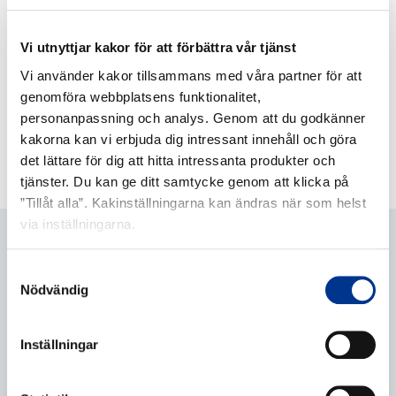
Infors
Celltron
Vi utnyttjar kakor för att förbättra vår tjänst
Vi använder kakor tillsammans med våra partner för att
genomföra webbplatsens funktionalitet,
personanpassning och analys. Genom att du godkänner
INFORS CELLTRON
kakorna kan vi erbjuda dig intressant innehåll och göra
det lättare för dig att hitta intressanta produkter och
tjänster. Du kan ge ditt samtycke genom att klicka på
”Tillåt alla”. Kakinställningarna kan ändras när som helst
via inställningarna.
FRÅGA OM PRODUKTEN
Samtyckesval
Nödvändig
Olle Karlsson
Produktchef
Inställningar
08-29 60 25
olle.karlsson@bernerlab.se