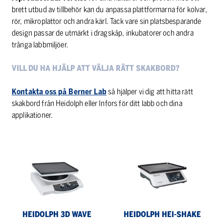
brett utbud av tillbehör kan du anpassa plattformarna för kolvar,
rör, mikroplattor och andra kärl. Tack vare sin platsbesparande
design passar de utmärkt i dragskåp, inkubatorer och andra
trånga labbmiljöer.
VILL DU HA HJÄLP ATT VÄLJA RÄTT SKAKBORD?
Kontakta oss på Berner Lab
så hjälper vi dig att hitta rätt
skakbord från Heidolph eller Infors för ditt labb och dina
applikationer.
Heidolph
Heidolph
3D
Hei-
Wave
SHAKE
Shakers
orbitalskakare
HEIDOLPH 3D WAVE
HEIDOLPH HEI-SHAKE