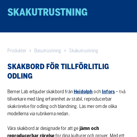
SKAKUTRUSTNING
Produkter
Basutrustning
Skakutrustning
SKAKBORD FÖR TILLFÖRLITLIG
ODLING
Berner Lab erbjuder skakbord från
Heidolph
och
Infors
– två
tillverkare med lång erfarenhet av stabil, reproducerbar
skakrörelse för odling och blandning. Läs mer om de olika
modellerna via rubrikerna nedan.
Våra skakbord är designade för att ge
jämn och
reproducerbar rörelse
för dina kulturer och prover. Med ett