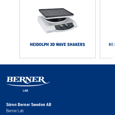
Wave
Platform
Shakers
Shakers
HEIDOLPH 3D WAVE SHAKERS
HE
Sören Berner Sweden AB
Berner Lab