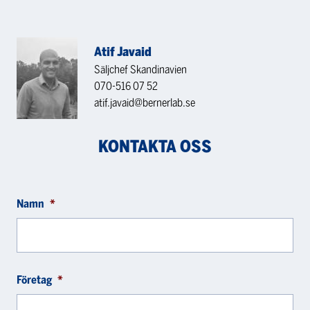
Atif Javaid
Säljchef Skandinavien
070-516 07 52
atif.javaid@bernerlab.se
KONTAKTA OSS
Namn
*
Företag
*