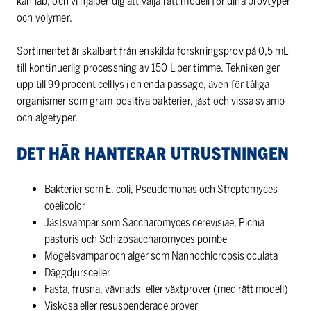
kan lab, och vi hjälper dig att välja rätt modell för dina provtyper
och volymer.
Sortimentet är skalbart från enskilda forskningsprov på 0,5 mL
till kontinuerlig processning av 150 L per timme. Tekniken ger
upp till 99 procent celllys i en enda passage, även för tåliga
organismer som gram-positiva bakterier, jäst och vissa svamp-
och algetyper.
DET HÄR HANTERAR UTRUSTNINGEN
Bakterier som E. coli, Pseudomonas och Streptomyces
coelicolor
Jästsvampar som Saccharomyces cerevisiae, Pichia
pastoris och Schizosaccharomyces pombe
Mögelsvampar och alger som Nannochloropsis oculata
Däggdjursceller
Fasta, frusna, vävnads- eller växtprover (med rätt modell)
Viskösa eller resuspenderade prover