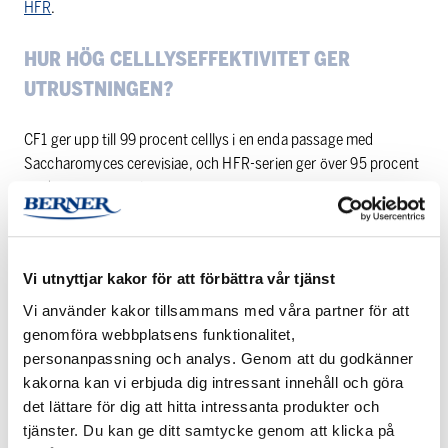
HFR
.
HUR HÖG CELLLYSEFFEKTIVITET GER
UTRUSTNINGEN?
CF1 ger upp till 99 procent celllys i en enda passage med
Saccharomyces cerevisiae, och HFR-serien ger över 95 procent
med samma organism.
KAN JAG BEARBETA FRUSNA ELLER FASTA
PROVER?
Vi utnyttjar kakor för att förbättra vår tjänst
Vi använder kakor tillsammans med våra partner för att
Ja. One Shot- och Multi Cycle-modellerna hanterar fasta,
genomföra webbplatsens funktionalitet,
frusna, vävnads- och växtprover utan upptining.
personanpassning och analys. Genom att du godkänner
kakorna kan vi erbjuda dig intressant innehåll och göra
ÄR UTRUSTNINGEN LÄMPLIG FÖR GMP-
det lättare för dig att hitta intressanta produkter och
REGLERADE MILJÖER?
tjänster. Du kan ge ditt samtycke genom att klicka på