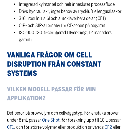
Integrerad kylmantel och helt inneslutet processflöde
Drivs hydrauliskt, inget behov av tryckluft eller gasflaskor
316L rostfritt stål och autoklaverbara delar (CF1)
CIP- och SIP-alternativ för CF-serien på begäran
ISO 9001:2015-certifierad tillverkning, 12 månaders
garanti
VANLIGA FRÅGOR OM CELL
DISRUPTION FRÅN CONSTANT
SYSTEMS
VILKEN MODELL PASSAR FÖR MIN
APPLIKATION?
Det beror på provvolym och cellväggstyp. För enstaka prover
under 8 mL passar
One Shot
, för forskning upp till 10 L passar
CF1
, och för större volymer eller produktion används
CF2
eller