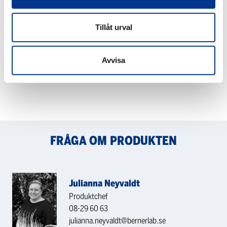
Cell
Rate
Disruptor
Cell
Tillåt urval
från
Disruptor
Constant
(HFR)
CONTINUOUS FLOW CELL
HIGH FLOW RATE CELL
Systems
från
Avvisa
DISRUPTOR FRÅN
DISRUPTOR (HFR) FRÅN
Constant
CONSTANT SYSTEMS
CONSTANT SYSTEMS
Systems
FRÅGA OM PRODUKTEN
Julianna Neyvaldt
Produktchef
08-29 60 63
julianna.neyvaldt@bernerlab.se