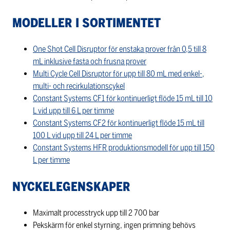
MODELLER I SORTIMENTET
One Shot Cell Disruptor för enstaka prover från 0,5 till 8
mL inklusive fasta och frusna prover
Multi Cycle Cell Disruptor för upp till 80 mL med enkel-,
multi- och recirkulationscykel
Constant Systems CF1 för kontinuerligt flöde 15 mL till 10
L vid upp till 6 L per timme
Constant Systems CF2 för kontinuerligt flöde 15 mL till
100 L vid upp till 24 L per timme
Constant Systems HFR produktionsmodell för upp till 150
L per timme
NYCKELEGENSKAPER
Maximalt processtryck upp till 2 700 bar
Pekskärm för enkel styrning, ingen primning behövs