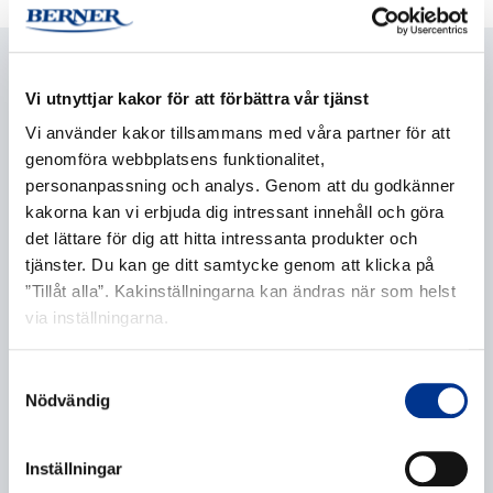
FRÅGA OM PRODUKTEN
Vi utnyttjar kakor för att förbättra vår tjänst
Vi använder kakor tillsammans med våra partner för att
genomföra webbplatsens funktionalitet,
Atif Javaid
personanpassning och analys. Genom att du godkänner
Säljchef Skandinavien
kakorna kan vi erbjuda dig intressant innehåll och göra
070-516 07 52
det lättare för dig att hitta intressanta produkter och
atif.javaid@bernerlab.se
tjänster. Du kan ge ditt samtycke genom att klicka på
”Tillåt alla”. Kakinställningarna kan ändras när som helst
KONTAKTA OSS
via inställningarna.
Samtyckesval
Nödvändig
Namn
*
Inställningar