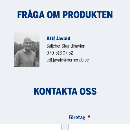
FRÅGA OM PRODUKTEN
Atif Javaid
Säljchef Skandinavien
070-516 07 52
atif.javaid@bernerlab.se
KONTAKTA OSS
Företag
*