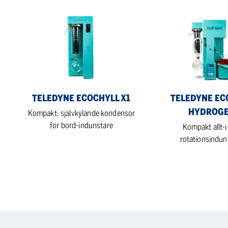
Teledyne
Teledyne
EcoChyll
Ecodyst
X1
Hydrogen
TELEDYNE ECOCHYLL X1
TELEDYNE EC
HYDROG
Kompakt, självkylande kondensor
för bord-indunstare
Kompakt allt-i
rotationsindun