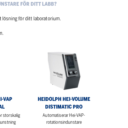
UNSTARE FÖR DITT LABB?
tt lösning för ditt laboratorium.
n.
Heidolph
Hei-
VOLUME
Distimatic
Pro
I-VAP
HEIDOLPH HEI-VOLUME
AL
DISTIMATIC PRO
r storskalig
Automatiserar Hei-VAP-
unstning
rotationsindunstare