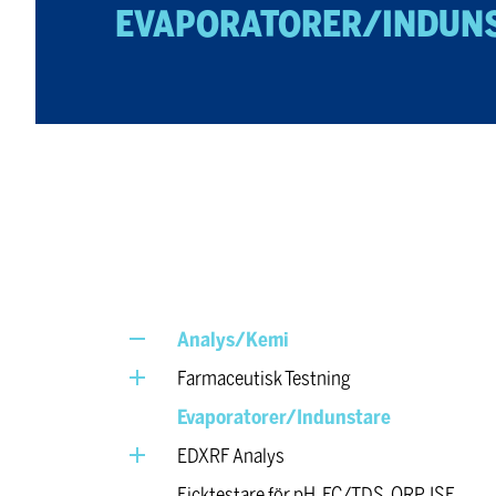
EVAPORATORER/INDUN
Analys/Kemi
Farmaceutisk Testning
Evaporatorer/Indunstare
EDXRF Analys
Ficktestare för pH, EC/TDS, ORP, ISE