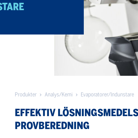
STARE
Produkter
Analys/Kemi
Evaporatorer/Indunstare
EFFEKTIV LÖSNINGSMEDEL
PROVBEREDNING