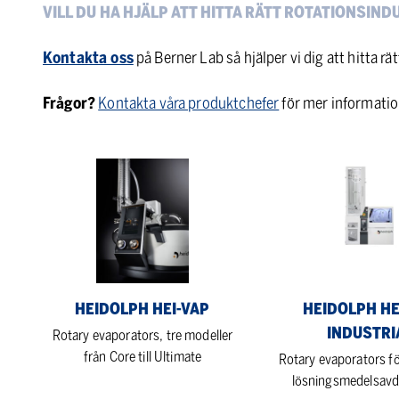
VILL DU HA HJÄLP ATT HITTA RÄTT ROTATIONSIND
Kontakta oss
på Berner Lab så hjälper vi dig att hitta rä
Frågor?
Kontakta våra produktchefer
för mer informatio
Heidolph
Heidolph
Hei-
Hei-
VAP
VAP
Industrial
HEIDOLPH HEI-VAP
HEIDOLPH HE
INDUSTRI
Rotary evaporators, tre modeller
från Core till Ultimate
Rotary evaporators fö
lösningsmedelsavd