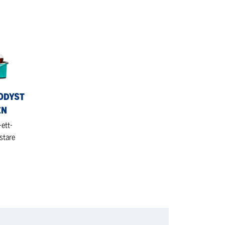
ODYST
EN
-ett-
stare