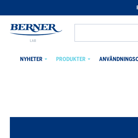
Berner
Lab
Search
Sweden
from
website
NYHETER
PRODUKTER
ANVÄNDNINGS
Avaa
Avaa
alavalikko
alavalikko