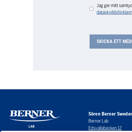
Jag ger mitt samtyc
dataskyddsförklari
Sören Berner Swede
Berner Lab
Edsvallabacken 12