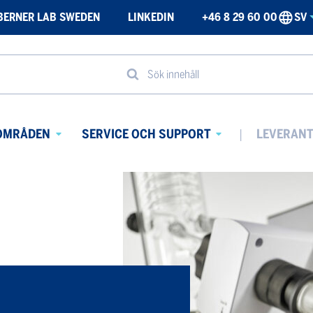
BERNER LAB SWEDEN
LINKEDIN
+46 8 29 60 00
SV
Sök innehåll
OMRÅDEN
SERVICE OCH SUPPORT
LEVERAN
Avaa
Avaa
alavalikko
alavalikko