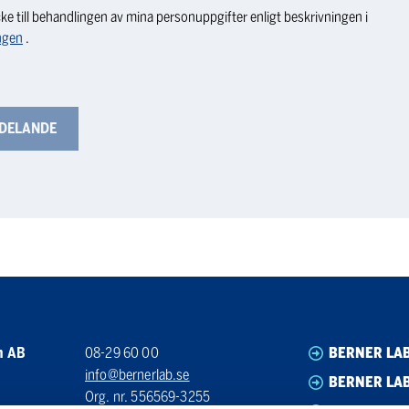
ke till behandlingen av mina personuppgifter enligt beskrivningen i
ngen
.
n AB
08-29 60 00
BERNER LA
info@bernerlab.se
BERNER LAB
Org. nr. 556569-3255