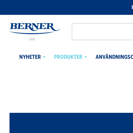
Berner
Lab
Search
Sweden
from
website
NYHETER
PRODUKTER
ANVÄNDNINGS
Avaa
Avaa
alavalikko
alavalikko