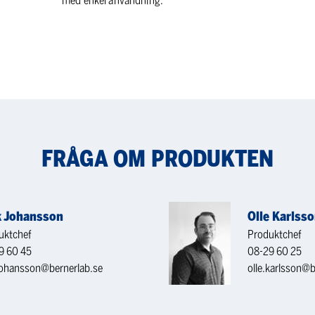
med enkel användning.
FRÅGA OM PRODUKTEN
k Johansson
Olle Karlss
uktchef
Produktchef
9 60 45
08-29 60 25
.johansson@bernerlab.se
olle.karlsson@b