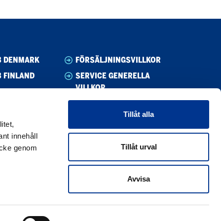
B DENMARK
FÖRSÄLJNINGSVILLKOR
 FINLAND
SERVICE GENERELLA
VILLKOR
B NORWAY
WHISTLEBLOWING
B SWEDEN
Tillåt alla
UPPFÖRANDEKOD
itet,
CODE OF CONDUCT SUPPLIER
nt innehåll
Tillåt urval
mtycke genom
PRIVACY POLICY
COOKIE POLICY
Avvisa