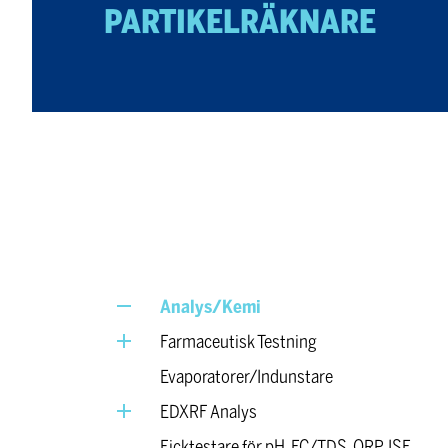
PARTIKELRÄKNARE
Analys/Kemi
Farmaceutisk Testning
Evaporatorer/Indunstare
EDXRF Analys
Ficktestare för pH, EC/TDS, ORP, ISE