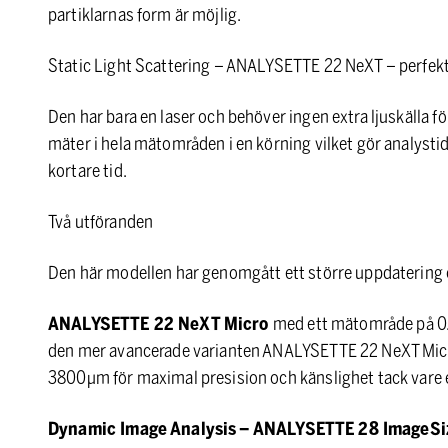
partiklarnas form är möjlig.
Static Light Scattering – ANALYSETTE 22 NeXT – perfekt f
Den har bara en laser och behöver ingen extra ljuskälla 
mäter i hela mätområden i en körning vilket gör analystid
kortare tid.
Två utföranden
Den här modellen har genomgått ett större uppdatering o
ANALYSETTE 22 NeXT Micro
med ett mätområde på 0.5
den mer avancerade varianten ANALYSETTE 22 NeXT Micro
3800µm för maximal presision och känslighet tack vare 
Dynamic Image Analysis
– ANALYSETTE 28 ImageSi