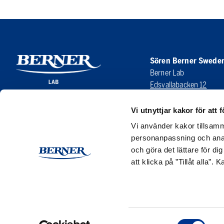
Sören Berner Swede
Berner Lab
Edsvallabacken 12
123 43 Farsta
SWEDEN
Vi utnyttjar kakor för att f
Vi använder kakor tillsamm
LinkedIn
personanpassning och anal
och göra det lättare för di
att klicka på ”Tillåt alla”.
Samtyckesval