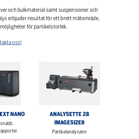
pulver och bulkmaterial samt suspensioner och
s erbjuder resultat för ett brett mätområde,
smöjligheter för partikelstorlek.
takta oss!
ANALYSETTE
28
Imagesizer
NEXT NANO
ANALYSETTE 28
IMAGESIZER
 snabb
rapporter.
Partikelanalysator