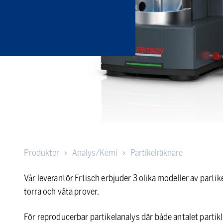
Produkter
Analys/Kemi
Partikelräknare
Vår leverantör Frtisch erbjuder 3 olika modeller av part
torra och våta prover.
För reproducerbar partikelanalys där både antalet partik