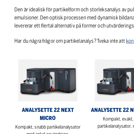
Den är idealisk för partikelform och storleksanalys av 
emulsioner. Den optisk processen med dynamisk bildanaly
levererar ett flertal alternativ på former och utvärdering
Har du några frågor om partikelanalys? Tveka inte att
kon
ANALYSETTE
ANALYSETTE
22
22
NeXT
NeXT
Micro
Nano
ANALYSETTE 22 NEXT
ANALYSETTE 22 
MICRO
Kompakt, exakt,
partikelanalysator, 
Kompakt, snabb partikelanalysator