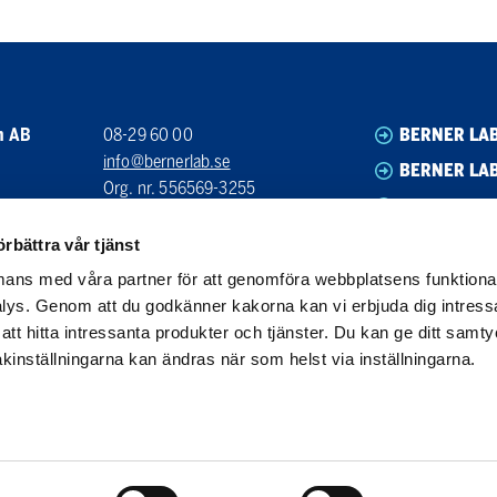
n AB
08-29 60 00
BERNER LA
info@bernerlab.se
BERNER LAB
Org. nr. 556569-3255
BERNER LA
Bankgiro: 5590-5863
BERNER LA
örbättra vår tjänst
ans med våra partner för att genomföra webbplatsens funktional
ys. Genom att du godkänner kakorna kan vi erbjuda dig intressa
g att hitta intressanta produkter och tjänster. Du kan ge ditt sa
 Kakinställningarna kan ändras när som helst via inställningarna.