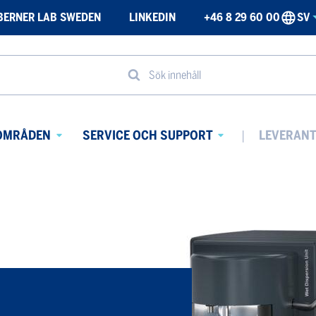
BERNER LAB SWEDEN
LINKEDIN
+46 8 29 60 00
SV
Sök innehåll
OMRÅDEN
SERVICE OCH SUPPORT
LEVERAN
Avaa
Avaa
alavalikko
alavalikko