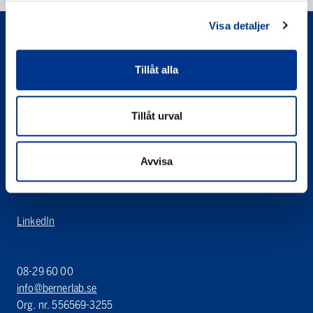
Visa detaljer
Tillåt alla
Tillåt urval
Sören Berner Sweden AB
Berner Lab
Edsvallabacken 12
Avvisa
123 43 Farsta
SWEDEN
LinkedIn
08-29 60 00
info@bernerlab.se
Org. nr. 556569-3255