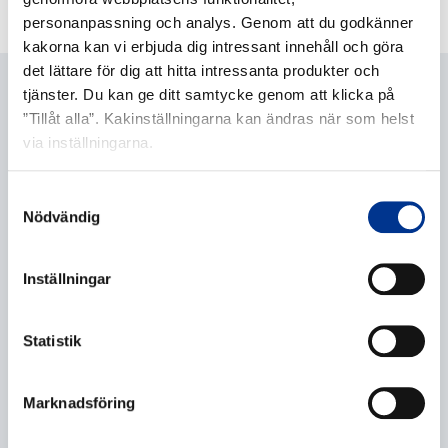
personanpassning och analys. Genom att du godkänner
kakorna kan vi erbjuda dig intressant innehåll och göra
det lättare för dig att hitta intressanta produkter och
FRÅGA OM PRODUKTEN
tjänster. Du kan ge ditt samtycke genom att klicka på
”Tillåt alla”. Kakinställningarna kan ändras när som helst
via inställningarna.
Rick Johansson
Samtyckesval
Produktchef
Nödvändig
08-29 60 45
rick.johansson@bernerlab.se
Inställningar
Statistik
Olle Karlsson
Produktchef
08-29 60 25
Marknadsföring
olle.karlsson@bernerlab.se