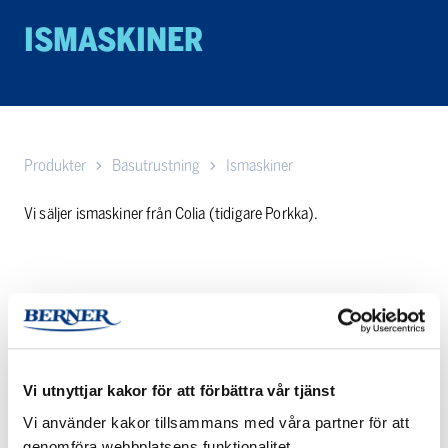
ISMASKINER
Produkter
Basutrustning
Ismaskiner
Vi säljer ismaskiner från Colia (tidigare Porkka).
Ismaskiner
Vi utnyttjar kakor för att förbättra vår tjänst
ISMASKINER
Vi använder kakor tillsammans med våra partner för att
genomföra webbplatsens funktionalitet,