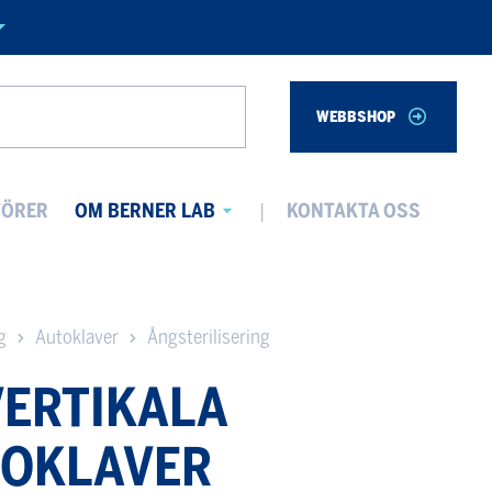
WEBBSHOP
Search
TÖRER
OM BERNER LAB
KONTAKTA OSS
Avaa
alavalikko
g
Autoklaver
Ångsterilisering
VERTIKALA
TOKLAVER