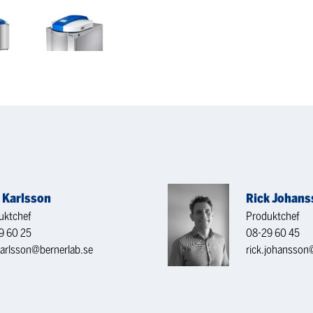
e Karlsson
Rick Johans
uktchef
Produktchef
9 60 25
08-29 60 45
karlsson@bernerlab.se
rick.johansson