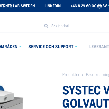
BERNER LAB SWEDEN
LINKEDIN
+46 8 29 60 00
SV
Sök innehåll
OMRÅDEN
SERVICE OCH SUPPORT
LEVERAN
Avaa
Avaa
alavalikko
alavalikko
Produkter
Basutrustnin
SYSTEC 
GOLVAU