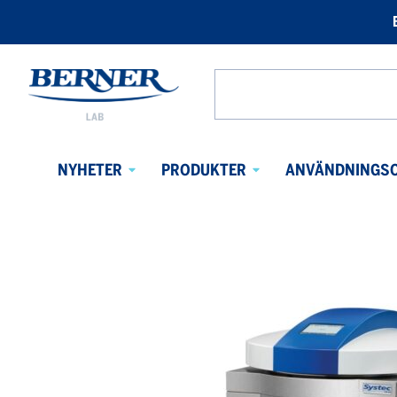
Berner
Lab
Search
Sweden
from
website
NYHETER
PRODUKTER
ANVÄNDNINGS
Avaa
Avaa
alavalikko
alavalikko