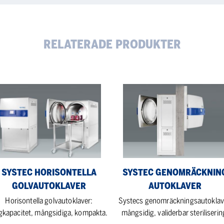
RELATERADE PRODUKTER
tec
Systec
isontella
Genomräckning
vautoklaver
Autoklaver
SYSTEC HORISONTELLA
SYSTEC GENOMRÄCKNIN
GOLVAUTOKLAVER
AUTOKLAVER
Horisontella golvautoklaver:
Systecs genomräckningsautoklav
gkapacitet, mångsidiga, kompakta.
mångsidig, validerbar steriliserin