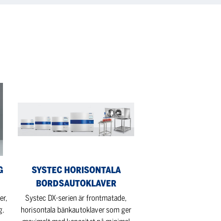
Systec
Horisontala
Bordsautoklaver
G
SYSTEC HORISONTALA
BORDSAUTOKLAVER
er,
Systec DX-serien är frontmatade,
g.
horisontala bänkautoklaver som ger