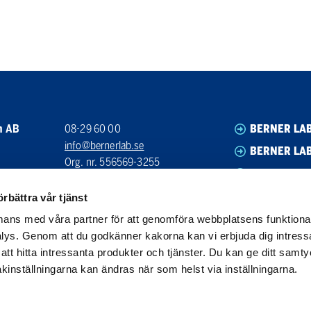
n AB
08-29 60 00
BERNER LA
info@bernerlab.se
BERNER LAB
Org. nr. 556569-3255
BERNER LA
Bankgiro: 5590-5863
BERNER LA
örbättra vår tjänst
ans med våra partner för att genomföra webbplatsens funktional
ys. Genom att du godkänner kakorna kan vi erbjuda dig intressa
g att hitta intressanta produkter och tjänster. Du kan ge ditt sa
 Kakinställningarna kan ändras när som helst via inställningarna.