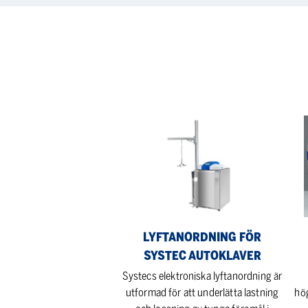
Lyftanordning
Sys
för
Hor
Systec
Gol
Autoklaver
LYFTANORDNING FÖR
SYSTEC AUTOKLAVER
Systecs elektroniska lyftanordning är
utformad för att underlätta lastning
hö