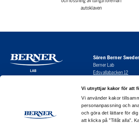
och lossning av tunga föremål i
autoklaven
Sören Berner Swede
Berner Lab
Edsvallabacken 12
123 43 Farsta
SWEDEN
Vi utnyttjar kakor för att f
Vi använder kakor tillsamm
LinkedIn
personanpassning och anal
och göra det lättare för di
att klicka på ”Tillåt alla”.