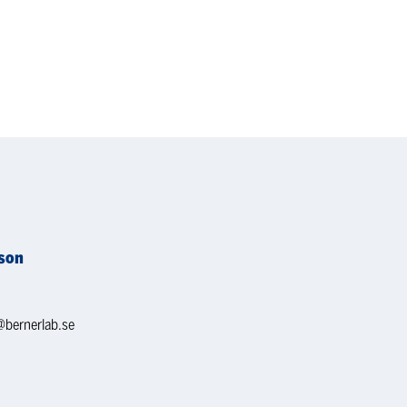
son
@bernerlab.se