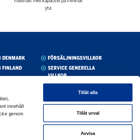
maximalt med kapacitet på minimal
yta
B DENMARK
FÖRSÄLJNINGSVILLKOR
 FINLAND
SERVICE GENERELLA
VILLKOR
B NORWAY
WHISTLEBLOWING
B SWEDEN
Tillåt alla
UPPFÖRANDEKOD
itet,
CODE OF CONDUCT SUPPLIER
nt innehåll
Tillåt urval
mtycke genom
PRIVACY POLICY
COOKIE POLICY
Avvisa