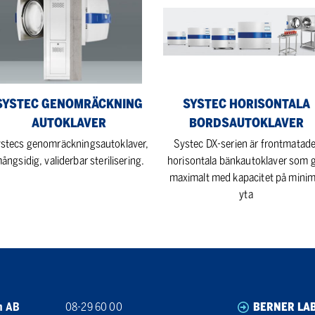
nomräckning
Horisontala
oklaver
Bordsautoklaver
SYSTEC GENOMRÄCKNING
SYSTEC HORISONTALA
AUTOKLAVER
BORDSAUTOKLAVER
stecs genomräckningsautoklaver,
Systec DX-serien är frontmatade
ångsidig, validerbar sterilisering.
horisontala bänkautoklaver som 
maximalt med kapacitet på minim
yta
n AB
08-29 60 00
BERNER LA