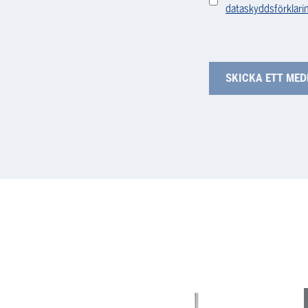
dataskyddsförklari
Lyftanordning
Sys