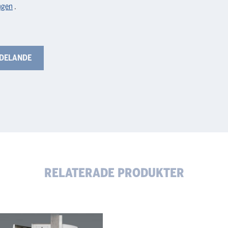
ngen
.
RELATERADE PRODUKTER
tec
Systec