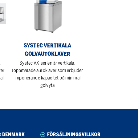
Vertikala
Golvautoklaver
SYSTEC VERTIKALA
GOLVAUTOKLAVER
,
Systec VX-serien är vertikala,
ger
toppmatade autoklaver som erbjuder
al
imponerande kapacitet på minimal
golvyta
B DENMARK
FÖRSÄLJNINGSVILLKOR