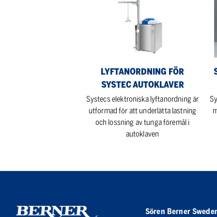
för
Ge
Systec
Aut
Autoklaver
LYFTANORDNING FÖR
SYSTEC AUTOKLAVER
Systecs elektroniska lyftanordning är
Sy
utformad för att underlätta lastning
m
och lossning av tunga föremål i
autoklaven
Sören Berner Swede