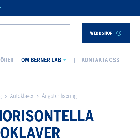
WEBBSHOP
Search
TÖRER
OM BERNER LAB
KONTAKTA OSS
Avaa
alavalikko
g
Autoklaver
Ångsterilisering
HORISONTELLA
TOKLAVER