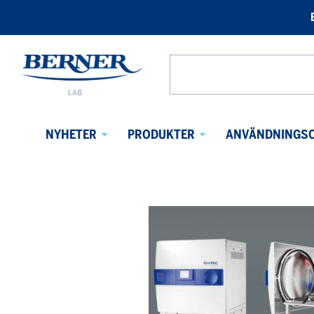
Berner
Lab
Search
Sweden
from
website
NYHETER
PRODUKTER
ANVÄNDNINGS
Avaa
Avaa
alavalikko
alavalikko