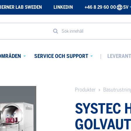
BERNER LAB SWEDEN
LINKEDIN
+46 8 29 60 00
SV
Sök innehåll
OMRÅDEN
SERVICE OCH SUPPORT
LEVERAN
Avaa
Avaa
alavalikko
alavalikko
Produkter
Basutrustnin
SYSTEC 
GOLVAU