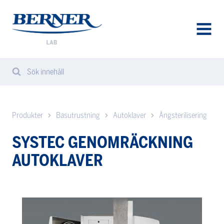
Berner
Lab
Sweden
AVAA
VALIK
Sök innehåll
Search
Sear
from
website
Produkter
Basutrustning
Autoklaver
Ångsterilisering
SYSTEC GENOMRÄCKNING
AUTOKLAVER