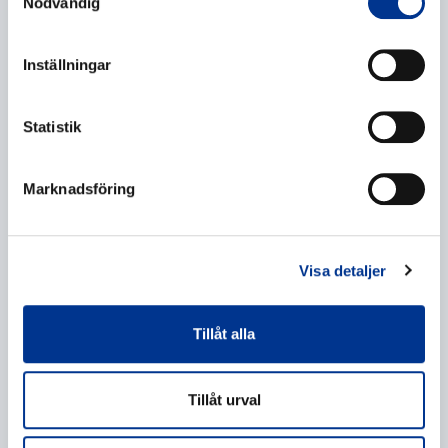
Nödvändig
Inställningar
Ytterligare information
Statistik
Marknadsföring
Behandling av personuppgifter
*
Visa detaljer
Jag ger mitt samtycke till behandlingen av mina
personuppgifter enligt beskrivningen i
dataskyddsförklaringen
.
Tillåt alla
Tillåt urval