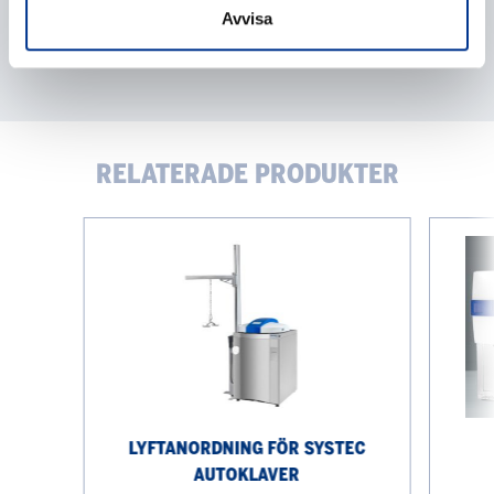
Avvisa
RELATERADE PRODUKTER
Lyftanordning
Systec
för
Horisonte
Systec
Golvautok
Autoklaver
LYFTANORDNING FÖR SYSTEC
AUTOKLAVER