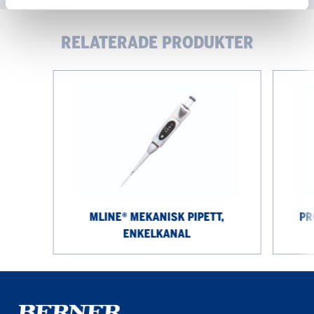
RELATERADE PRODUKTER
Mline®
Proline®
mekanisk
mekanisk
pipett,
pipett,
enkelkanal
8
kanaler
MLINE® MEKANISK PIPETT,
PR
ENKELKANAL