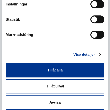
Inställningar
Statistik
Marknadsföring
Behandling av personuppgifter
*
Jag ger mitt samtycke till behandlingen av mina
personuppgifter enligt beskrivningen i
Visa detaljer
dataskyddsförklaringen
.
Tillåt alla
Tillåt urval
Avvisa