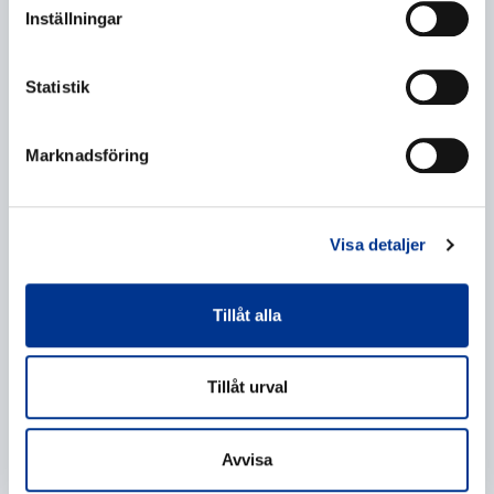
Inställningar
Statistik
Marknadsföring
Behandling av personuppgifter
*
Jag ger mitt samtycke till behandlingen av mina
personuppgifter enligt beskrivningen i
Visa detaljer
dataskyddsförklaringen
.
Tillåt alla
Tillåt urval
Avvisa