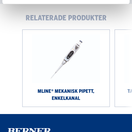
RELATERADE PRODUKTER
Mline®
Tacta®
mekanisk
mekanisk
pipett,
pipett,
enkelkanal
12
kanaler
MLINE® MEKANISK PIPETT,
T
ENKELKANAL