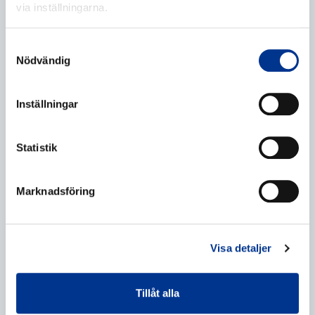
via inställningarna.
E-post
*
Samtyckesval
Nödvändig
Inställningar
Telefonnummer
Statistik
Ytterligare information
Marknadsföring
Visa detaljer
Tillåt alla
Behandling av personuppgifter
*