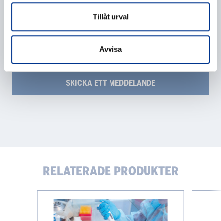
Jag ger mitt samtycke till behandlingen av mina
Tillåt urval
personuppgifter enligt beskrivningen i
dataskyddsförklaringen
.
Avvisa
RELATERADE PRODUKTER
Tillbehör
Infors
Multitron