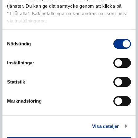
tjänster. Du kan ge ditt samtycke genom att klicka på
Företag
*
”Tillåt alla”. Kakinställningarna kan ändras när som helst
via inställningarna.
Samtyckesval
Nödvändig
E-post
*
Inställningar
Telefonnummer
Statistik
Marknadsföring
Ytterligare information
Visa detaljer