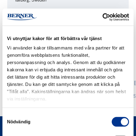
DATUM
12.6. — 14.6.2026
Vi utnyttjar kakor för att förbättra vår tjänst
Vi använder kakor tillsammans med våra partner för att
genomföra webbplatsens funktionalitet,
personanpassning och analys. Genom att du godkänner
HÄNDELSE
kakorna kan vi erbjuda dig intressant innehåll och göra
det lättare för dig att hitta intressanta produkter och
Bernerlab
ChemBio
BERNERLAB PÅ THE MICROBIAL
CHEMB
tjänster. Du kan ge ditt samtycke genom att klicka på
på
Finland
FOODS CONFERENCE 2026
”Tillåt alla”. Kakinställningarna kan ändras när som helst
LÄS
the
via inställningarna.
Microbial
LÄS MER
Foods
Samtyckesval
Conference
Nödvändig
2026