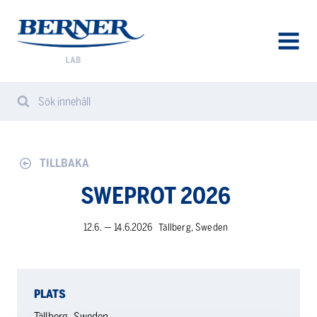
Berner
Lab
Sweden
AVAA
VALIK
Sök innehåll
Search
Sear
from
website
TILLBAKA
SWEPROT 2026
12.6. — 14.6.2026
Tällberg, Sweden
PLATS
Tällberg, Sweden