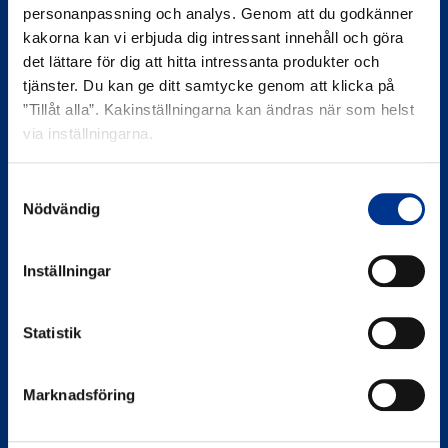
personanpassning och analys. Genom att du godkänner
kakorna kan vi erbjuda dig intressant innehåll och göra
det lättare för dig att hitta intressanta produkter och
tjänster. Du kan ge ditt samtycke genom att klicka på
”Tillåt alla”. Kakinställningarna kan ändras när som helst
via inställningarna.
Sören Berner Sweden AB
Berner Lab
Samtyckesval
Edsvallabacken 12
Nödvändig
123 43 Farsta
SWEDEN
Inställningar
LinkedIn
Statistik
08-29 60 00
Marknadsföring
info@bernerlab.se
Org. nr. 556569-3255
Bankgiro: 5590-5863