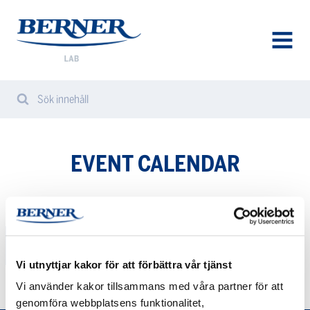
Berner
Lab
Sweden
AVAA
VALIK
Sök innehåll
Search
Sear
from
website
EVENT CALENDAR
Inga resultat funna.
Vi utnyttjar kakor för att förbättra vår tjänst
Vi använder kakor tillsammans med våra partner för att
genomföra webbplatsens funktionalitet,