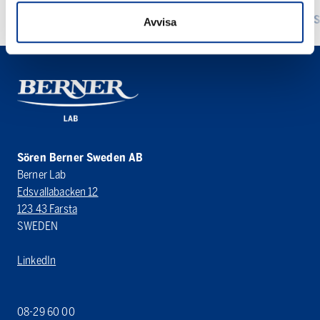
LÄS MER
LÄS
Avvisa
Sören Berner Sweden AB
Berner Lab
Edsvallabacken 12
123 43 Farsta
SWEDEN
LinkedIn
08-29 60 00