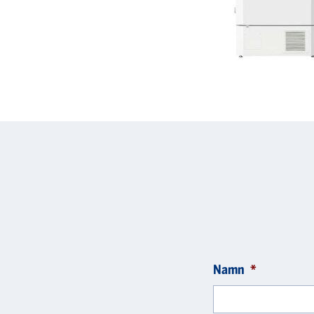
Namn
*