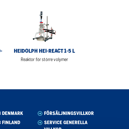
Heidolph
Hei-
REACT
1-
5
L
-
HEIDOLPH HEI-REACT 1-5 L
Reaktor för större volymer
B DENMARK
FÖRSÄLJNINGSVILLKOR
 FINLAND
SERVICE GENERELLA