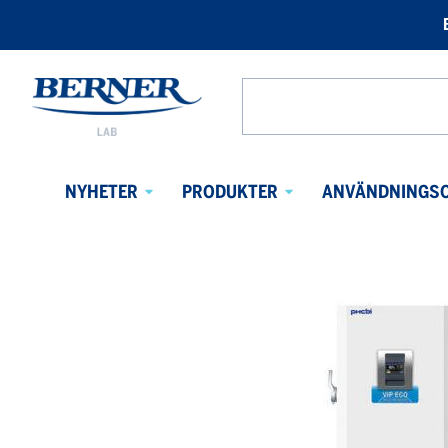
Berner
Lab
Search
Sweden
from
website
NYHETER
PRODUKTER
ANVÄNDNINGS
Avaa
Avaa
alavalikko
alavalikko