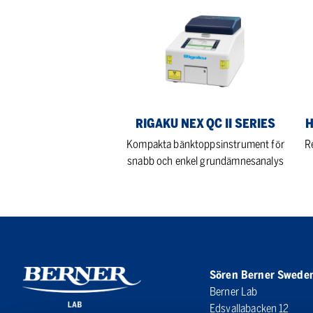
Rigaku
Hei
NEX
Hei
QC
RE
II
Ba
Series
RIGAKU NEX QC II SERIES
H
Kompakta bänktoppsinstrument för
R
snabb och enkel grundämnesanalys
Sören Berner Swede
Berner Lab
Edsvallabacken 12