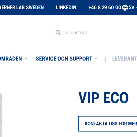
BERNER LAB SWEDEN
LINKEDIN
+46 8 29 60 00
SV
Sök innehåll
OMRÅDEN
SERVICE OCH SUPPORT
LEVERAN
Avaa
Avaa
alavalikko
alavalikko
VIP ECO
KONTAKTA OSS FÖR MER