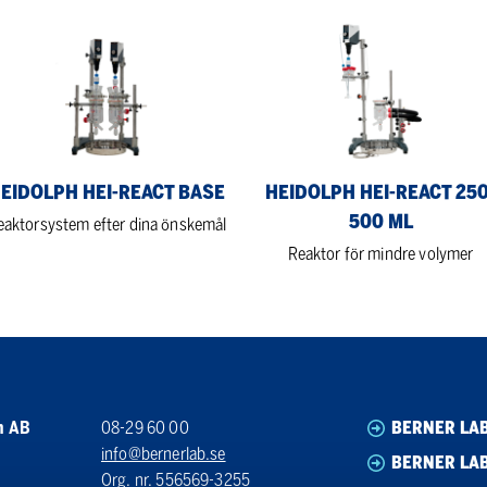
dolph
Heidolph
-
Hei-
ACT
REACT
se
250-
500
ml
EIDOLPH HEI-REACT BASE
HEIDOLPH HEI-REACT 250
500 ML
eaktorsystem efter dina önskemål
Reaktor för mindre volymer
n AB
08-29 60 00
BERNER LA
info@bernerlab.se
BERNER LAB
Org. nr. 556569-3255