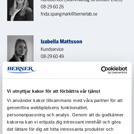
08-29 60 26
frida.spangmark@bernerlab.se
Izabella Mattsson
Kundservice
08-29 60 49
izabella.mattsson@bernerlab.se
KONTAKTA OSS
Vi utnyttjar kakor för att förbättra vår tjänst
Vi använder kakor tillsammans med våra partner för att
Namn
*
genomföra webbplatsens funktionalitet,
personanpassning och analys. Genom att du godkänner
kakorna kan vi erbjuda dig intressant innehåll och göra
det lättare för dig att hitta intressanta produkter och