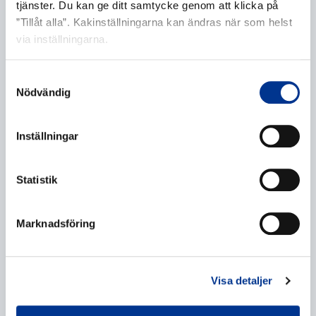
tjänster. Du kan ge ditt samtycke genom att klicka på
Företag
*
”Tillåt alla”. Kakinställningarna kan ändras när som helst
via inställningarna.
Samtyckesval
E-post
*
Nödvändig
Inställningar
Telefonnummer
Statistik
Marknadsföring
Ytterligare information
Visa detaljer