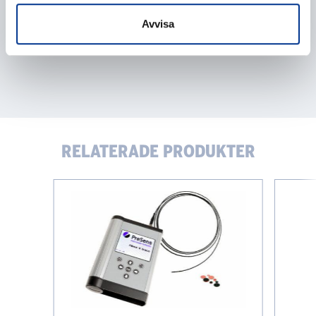
Avvisa
RELATERADE PRODUKTER
Syremätare
Syresens