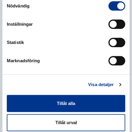
Telefonnummer
Nödvändig
Inställningar
Ytterligare information
Statistik
Marknadsföring
Visa detaljer
Behandling av personuppgifter
*
Jag ger mitt samtycke till behandlingen av mina
Tillåt alla
personuppgifter enligt beskrivningen i
dataskyddsförklaringen
.
Tillåt urval