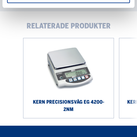
RELATERADE PRODUKTER
KERN
KERN
Precisionsvåg
certifiera
EG
testvikter
4200-
2NM
KERN PRECISIONSVÅG EG 4200-
KER
2NM