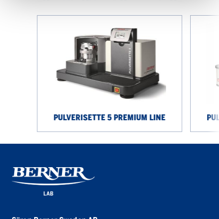
Pulverisette
Pulverise
5
7
premium
premium
line
line
PULVERISETTE 5 PREMIUM LINE
PU