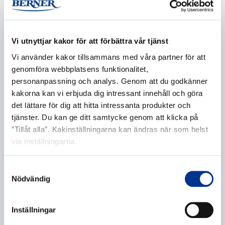
Företag
*
Vi utnyttjar kakor för att förbättra vår tjänst
Vi använder kakor tillsammans med våra partner för att
E-post
*
genomföra webbplatsens funktionalitet,
personanpassning och analys. Genom att du godkänner
kakorna kan vi erbjuda dig intressant innehåll och göra
det lättare för dig att hitta intressanta produkter och
tjänster. Du kan ge ditt samtycke genom att klicka på
Telefonnummer
”Tillåt alla”. Kakinställningarna kan ändras när som helst
via inställningarna.
Samtyckesval
Ytterligare information
Nödvändig
Inställningar