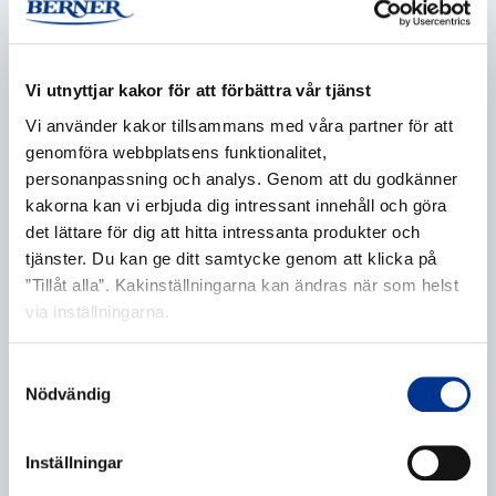
Företag
*
Vi utnyttjar kakor för att förbättra vår tjänst
Vi använder kakor tillsammans med våra partner för att
E-post
*
genomföra webbplatsens funktionalitet,
personanpassning och analys. Genom att du godkänner
kakorna kan vi erbjuda dig intressant innehåll och göra
det lättare för dig att hitta intressanta produkter och
tjänster. Du kan ge ditt samtycke genom att klicka på
Telefonnummer
”Tillåt alla”. Kakinställningarna kan ändras när som helst
via inställningarna.
Samtyckesval
Ytterligare information
Nödvändig
Inställningar