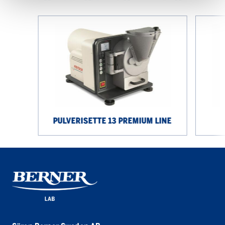
Pulverisette
Pulverise
13
9
premium
line
PULVERISETTE 13 PREMIUM LINE