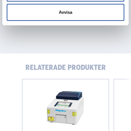
Avvisa
RELATERADE PRODUKTER
Rigaku
Heidolph
NEX
Hei-
QC
REACT
II
Base
Series