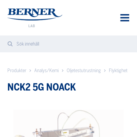
Berner
Lab
Sweden
AVAA
VALIK
Sök innehåll
Search
Sear
from
website
Produkter
Analys/Kemi
Oljetestutrustning
Flyktighet
NCK2 5G NOACK