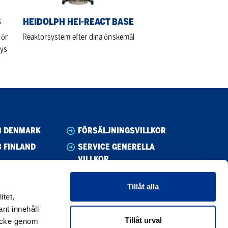
S
HEIDOLPH HEI-REACT BASE
för
Reaktorsystem efter dina önskemål
ys
B DENMARK
FÖRSÄLJNINGSVILLKOR
 FINLAND
SERVICE GENERELLA
VILLKOR
B NORWAY
WHISTLEBLOWING
B SWEDEN
Tillåt alla
UPPFÖRANDEKOD
itet,
CODE OF CONDUCT SUPPLIER
nt innehåll
Tillåt urval
mtycke genom
PRIVACY POLICY