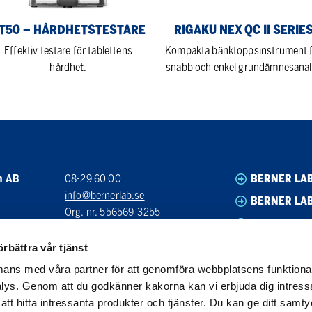
T50 – HÅRDHETSTESTARE
RIGAKU NEX QC II SERIE
Effektiv testare för tablettens
Kompakta bänktoppsinstrument 
hårdhet.
snabb och enkel grundämnesanal
n AB
08-29 60 00
BERNER LA
info@bernerlab.se
BERNER LAB
Org. nr. 556569-3255
BERNER LA
Bankgiro: 5590-5863
BERNER LA
örbättra vår tjänst
ans med våra partner för att genomföra webbplatsens funktional
ys. Genom att du godkänner kakorna kan vi erbjuda dig intressa
g att hitta intressanta produkter och tjänster. Du kan ge ditt sa