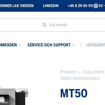
BERNER LAB SWEDEN
LINKEDIN
+46 8 29 60 00
SV
Sök innehåll
OMRÅDEN
SERVICE OCH SUPPORT
LEVERAN
Avaa
Avaa
alavalikko
alavalikko
Produkter
Analys/Kemi
Tablett-hårdhetstestare
MT50