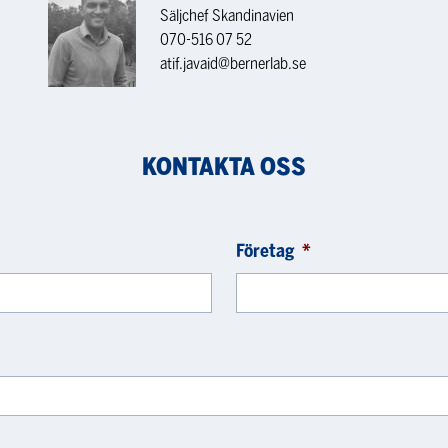
Säljchef Skandinavien
070-516 07 52
atif.javaid@bernerlab.se
KONTAKTA OSS
Företag
*