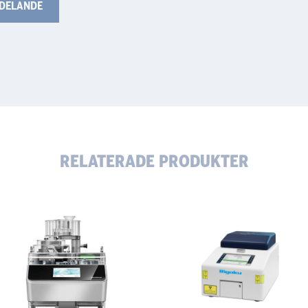
RELATERADE PRODUKTER
50
Rigaku
NEX
dhetstestare
QC
II
Series