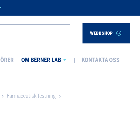
WEBBSHOP
Search
TÖRER
OM BERNER LAB
KONTAKTA OSS
Avaa
alavalikko
Farmaceutisk Testning