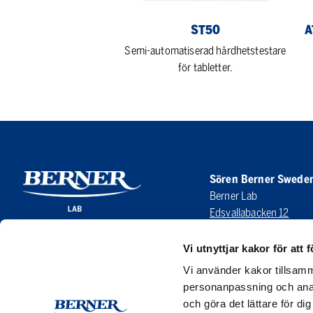
ST50
A
Semi-automatiserad hårdhetstestare
för tabletter.
Sören Berner Swede
Berner Lab
Edsvallabacken 12
123 43 Farsta
SWEDEN
Vi utnyttjar kakor för att f
Vi använder kakor tillsamm
LinkedIn
personanpassning och anal
och göra det lättare för di