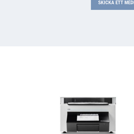
ST50
AT
–
Hår