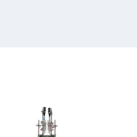
Heidolph
Hei-
REACT
Base