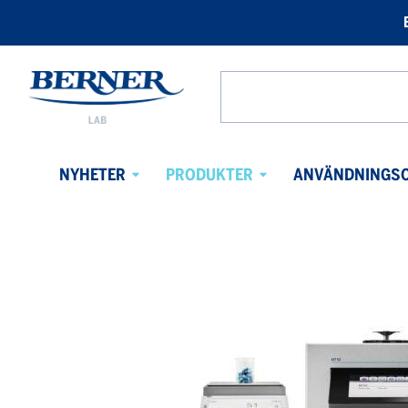
Berner
Lab
Search
Sweden
from
website
NYHETER
PRODUKTER
ANVÄNDNINGS
Avaa
Avaa
alavalikko
alavalikko