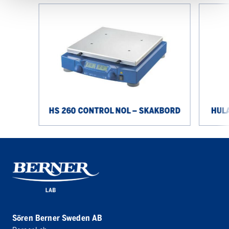
HS
Hula
260
Dancer
control
basic
NOL
–
–
skakbord
skakbord
HS 260 CONTROL NOL – SKAKBORD
HULA
Sören Berner Sweden AB