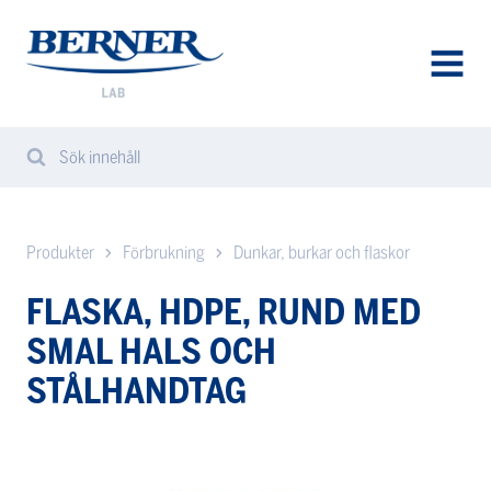
Berner
Lab
Sweden
AVAA
VALIK
Sök innehåll
Search
Sear
from
website
Produkter
Förbrukning
Dunkar, burkar och flaskor
FLASKA, HDPE, RUND MED
SMAL HALS OCH
STÅLHANDTAG