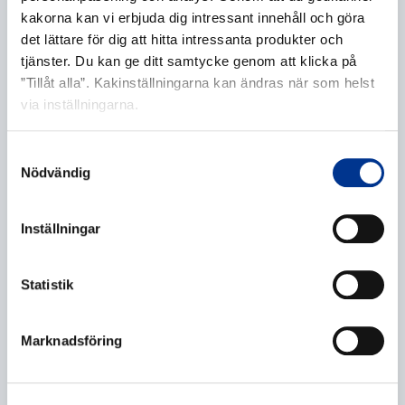
Namn
*
kakorna kan vi erbjuda dig intressant innehåll och göra
det lättare för dig att hitta intressanta produkter och
tjänster. Du kan ge ditt samtycke genom att klicka på
”Tillåt alla”. Kakinställningarna kan ändras när som helst
via inställningarna.
Företag
*
Samtyckesval
Nödvändig
E-post
*
Inställningar
Statistik
Telefonnummer
Marknadsföring
Ytterligare information