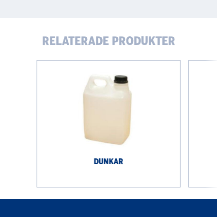
RELATERADE PRODUKTER
Dunkar
Flaska,
PE,
rund
DUNKAR