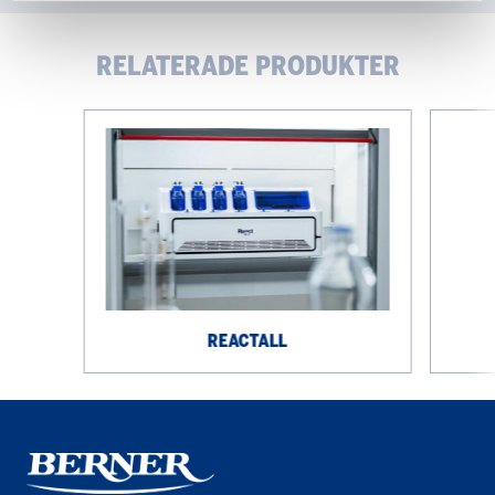
RELATERADE PRODUKTER
ReactAll
Teledyne
EcoChyll
X1
REACTALL