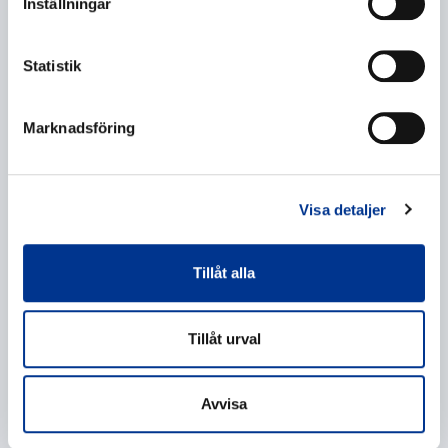
Inställningar
Statistik
Marknadsföring
Behandling av personuppgifter
*
Jag ger mitt samtycke till behandlingen av mina
personuppgifter enligt beskrivningen i
Visa detaljer
dataskyddsförklaringen
.
Tillåt alla
Tillåt urval
Avvisa