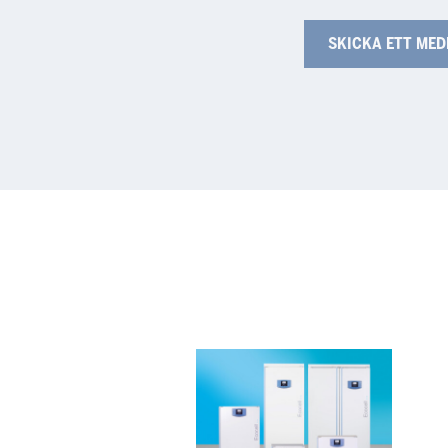
ECOcell
Ven