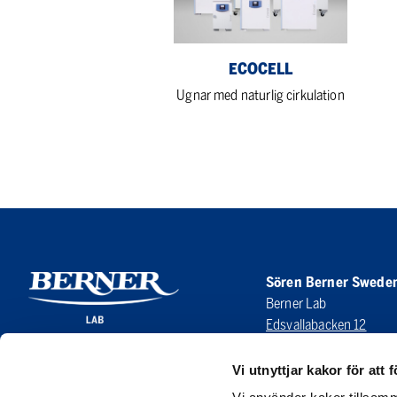
ECOCELL
Ugnar med naturlig cirkulation
Sören Berner Swede
Berner Lab
Edsvallabacken 12
123 43 Farsta
SWEDEN
Vi utnyttjar kakor för att f