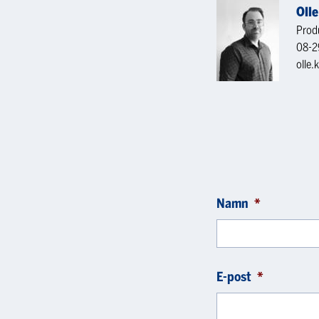
Oll
Prod
08-2
olle.
Namn
*
E-post
*