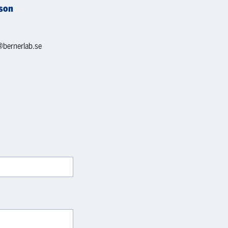
son
@bernerlab.se