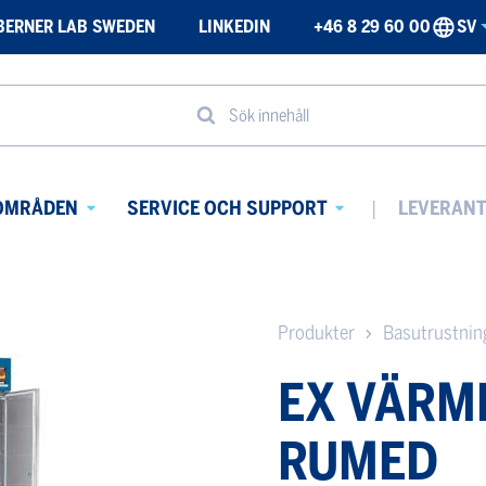
BERNER LAB SWEDEN
LINKEDIN
+46 8 29 60 00
SV
Sök innehåll
OMRÅDEN
SERVICE OCH SUPPORT
LEVERAN
Avaa
Avaa
alavalikko
alavalikko
Produkter
Basutrustnin
EX VÄRM
RUMED