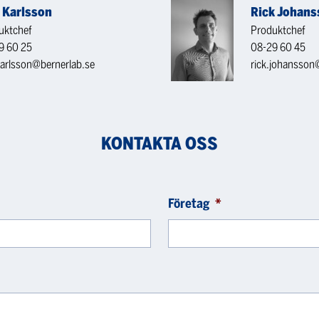
e Karlsson
Rick Johans
uktchef
Produktchef
9 60 25
08-29 60 45
karlsson@bernerlab.se
rick.johansson
KONTAKTA OSS
Företag
*