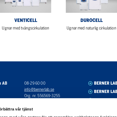
VENTICELL
DUROCELL
Ugnar med tvångscirkulation
Ugnar med naturlig cirkulation
n AB
08-29 60 00
BERNER LA
info@bernerlab.se
BERNER LAB
Org. nr. 556569-3255
BERNER LA
Bankgiro: 5590-5863
BERNER LA
örbättra vår tjänst