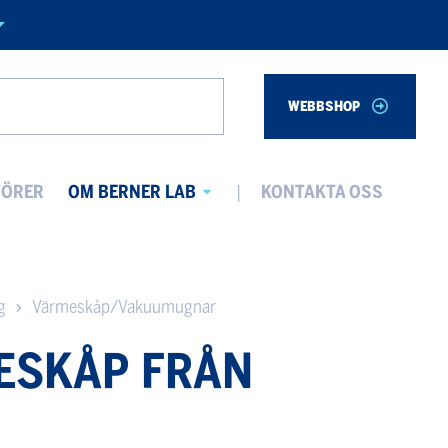
WEBBSHOP
Search
TÖRER
OM BERNER LAB
KONTAKTA OSS
Avaa
alavalikko
g
Värmeskåp/Vakuumugnar
ESKÅP FRÅN