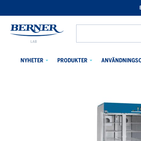
Berner
Lab
Search
Sweden
from
website
NYHETER
PRODUKTER
ANVÄNDNINGS
Avaa
Avaa
alavalikko
alavalikko