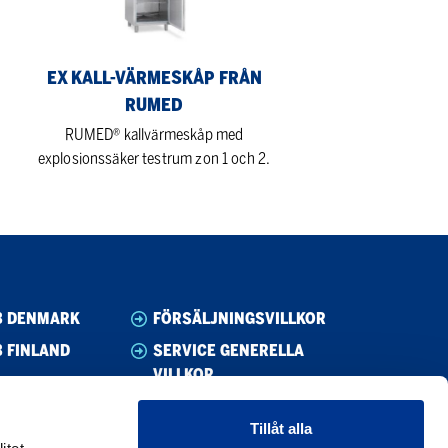
Rumed
EX KALL-VÄRMESKÅP FRÅN
RUMED
RUMED® kallvärmeskåp med
explosionssäker testrum zon 1 och 2.
B DENMARK
FÖRSÄLJNINGSVILLKOR
 FINLAND
SERVICE GENERELLA
VILLKOR
B NORWAY
WHISTLEBLOWING
B SWEDEN
Tillåt alla
UPPFÖRANDEKOD