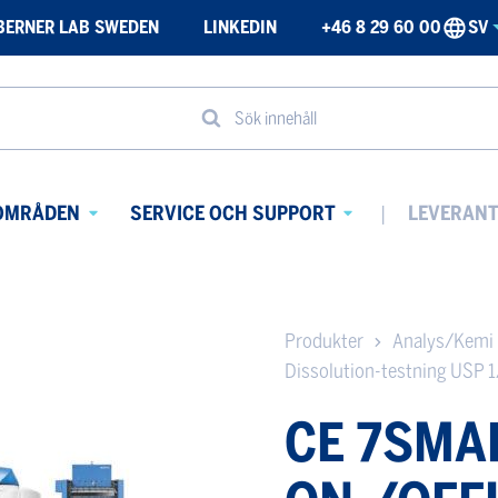
BERNER LAB SWEDEN
LINKEDIN
+46 8 29 60 00
SV
Sök innehåll
OMRÅDEN
SERVICE OCH SUPPORT
LEVERAN
Avaa
Avaa
alavalikko
alavalikko
Produkter
Analys/Kemi
Dissolution-testning USP 
CE 7SMA