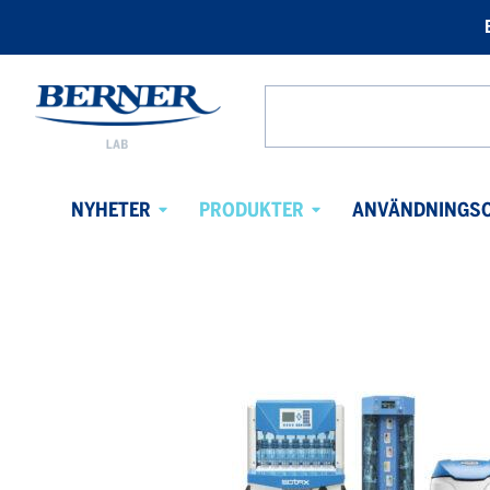
Berner
Lab
Search
Sweden
from
website
NYHETER
PRODUKTER
ANVÄNDNINGS
Avaa
Avaa
alavalikko
alavalikko