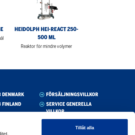
250-
500
ml
SE
HEIDOLPH HEI-REACT 250-
500 ML
ål
Reaktor för mindre volymer
B DENMARK
FÖRSÄLJNINGSVILLKOR
 FINLAND
SERVICE GENERELLA
VILLKOR
B NORWAY
WHISTLEBLOWING
B SWEDEN
Tillåt alla
UPPFÖRANDEKOD
itet,