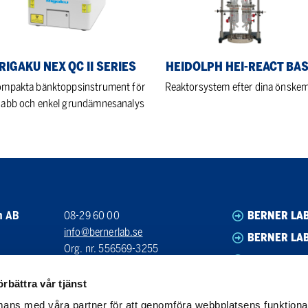
Base
ies
RIGAKU NEX QC II SERIES
HEIDOLPH HEI-REACT BA
mpakta bänktoppsinstrument för
Reaktorsystem efter dina önskem
nabb och enkel grundämnesanalys
n AB
08-29 60 00
BERNER LA
info@bernerlab.se
BERNER LAB
Org. nr. 556569-3255
BERNER LA
Bankgiro: 5590-5863
BERNER LA
örbättra vår tjänst
ans med våra partner för att genomföra webbplatsens funktional