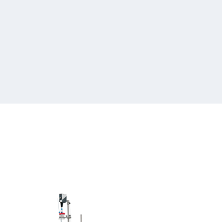
Heidolph
Hei-
REACT