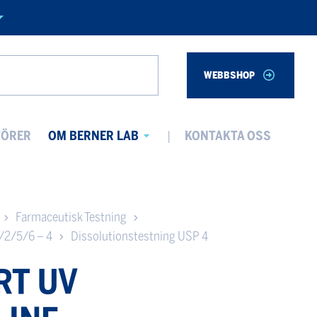
WEBBSHOP
Search
TÖRER
OM BERNER LAB
KONTAKTA OSS
Avaa
alavalikko
Farmaceutisk Testning
1/2/5/6 – 4
Dissolutionstestning USP 4
RT UV