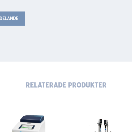
RELATERADE PRODUKTER
aku
Heidolph
X
Hei-
REACT