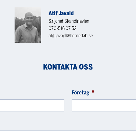
Atif Javaid
Säljchef Skandinavien
070-516 07 52
atif.javaid@bernerlab.se
KONTAKTA OSS
Företag
*