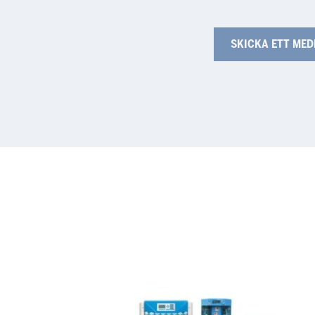
CE
Rig
7smart
NE
Offline
QC