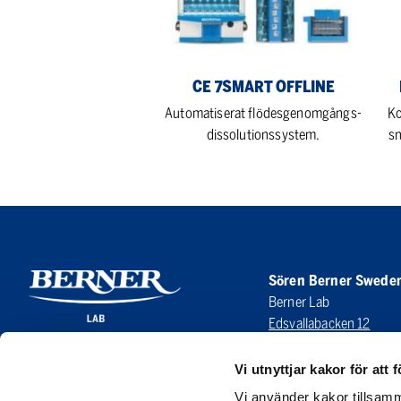
II
Ser
CE 7SMART OFFLINE
Automatiserat flödesgenomgångs-
Ko
dissolutionssystem.
s
Sören Berner Swede
Berner Lab
Edsvallabacken 12
123 43 Farsta
SWEDEN
Vi utnyttjar kakor för att f
Vi använder kakor tillsamm