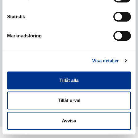
Statistik
Behandling av personuppgifter
*
Marknadsföring
Jag ger mitt samtycke till behandlingen av mina
personuppgifter enligt beskrivningen i
dataskyddsförklaringen
.
Visa detaljer
Tillåt alla
Tillåt urval
Avvisa