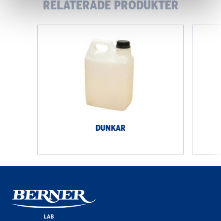
RELATERADE PRODUKTER
Dunkar
Flaska,
PE,
rund
DUNKAR