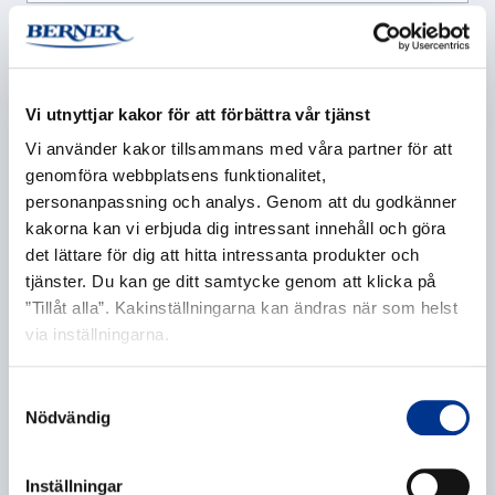
Företag
*
Vi utnyttjar kakor för att förbättra vår tjänst
Vi använder kakor tillsammans med våra partner för att
E-post
*
genomföra webbplatsens funktionalitet,
personanpassning och analys. Genom att du godkänner
kakorna kan vi erbjuda dig intressant innehåll och göra
det lättare för dig att hitta intressanta produkter och
tjänster. Du kan ge ditt samtycke genom att klicka på
Telefonnummer
”Tillåt alla”. Kakinställningarna kan ändras när som helst
via inställningarna.
Samtyckesval
Ytterligare information
Nödvändig
Inställningar