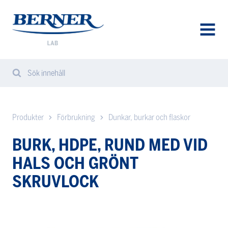
Berner
Lab
Sweden
AVAA
VALIK
Sök innehåll
Search
Sear
from
website
Produkter
Förbrukning
Dunkar, burkar och flaskor
BURK, HDPE, RUND MED VID
HALS OCH GRÖNT
SKRUVLOCK