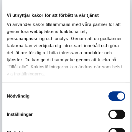
E-post
*
Vi utnyttjar kakor för att förbättra vår tjänst
Vi använder kakor tillsammans med våra partner för att
genomföra webbplatsens funktionalitet,
personanpassning och analys. Genom att du godkänner
kakorna kan vi erbjuda dig intressant innehåll och göra
Telefonnummer
det lättare för dig att hitta intressanta produkter och
tjänster. Du kan ge ditt samtycke genom att klicka på
”Tillåt alla”. Kakinställningarna kan ändras när som helst
via inställningarna.
Ytterligare information
Samtyckesval
Nödvändig
Inställningar
Behandling av personuppgifter
*