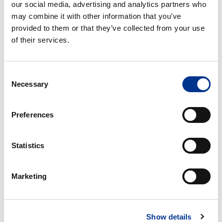
our social media, advertising and analytics partners who
EDXRF-
may combine it with other information that you’ve
instrument
provided to them or that they’ve collected from your use
of their services.
BERNER LAB BLIR AUKTORISERAD
ÅTERFÖRSÄLJARE AV RIGAKU EDXRF-
Consent
INSTRUMENT
Necessary
Selection
Berner Lab är stolta över att kunna meddela ett nytt samarbete
med Applied Rigaku Technologies, en global ledare inom
Preferences
energibaserad...
LÄS MER
Statistics
LAUDA
Marketing
Universa
–
en
lösning
Show details