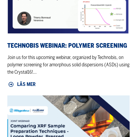
TECHNOBIS WEBINAR: POLYMER SCREENING
Join us for this upcoming webinar, organized by Technobis, on
polymer screening for amorphous solid dispersions (ASDs) using
the Crystal16!...
LÄS MER
Webinar
on
XRF
methods
with
Rigaku