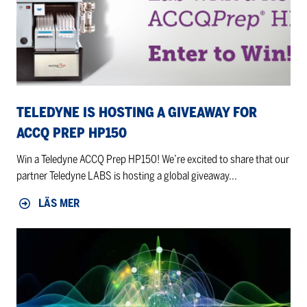
giveaway
for
ACCQ
Prep
HP150
TELEDYNE IS HOSTING A GIVEAWAY FOR
ACCQ PREP HP150
Win a Teledyne ACCQ Prep HP150! We’re excited to share that our
partner Teledyne LABS is hosting a global giveaway...
LÄS MER
Berner
Lab
på
KBC-
dagarna