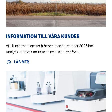
INFORMATION TILL VÅRA KUNDER
Vi vill informera om att från och med september 2025 har
Analytik Jena valt att utse en ny distributör för...
LÄS MER
Workshop
provberedning
med
Fritsch