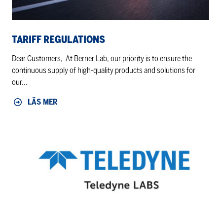
TARIFF REGULATIONS
Dear Customers, At Berner Lab, our priority is to ensure the
continuous supply of high-quality products and solutions for
our...
LÄS MER
Berner
Lab
–
Nu
stolt
distributör
av
Teledyne
Labs