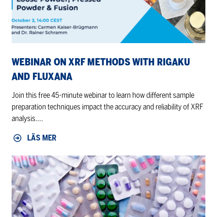
and
Fluxana
WEBINAR ON XRF METHODS WITH RIGAKU
AND FLUXANA
Join this free 45-minute webinar to learn how different sample
preparation techniques impact the accuracy and reliability of XRF
analysis....
LÄS MER
The
8th
International
Symposium
on