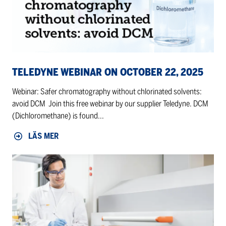
2025
TELEDYNE WEBINAR ON OCTOBER 22, 2025
Webinar: Safer chromatography without chlorinated solvents:
avoid DCM Join this free webinar by our supplier Teledyne. DCM
(Dichloromethane) is found...
LÄS MER
Pålitliga
skakinkubatorer
från
Infors