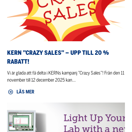
upp
till
20
%
rabatt!
KERN ”CRAZY SALES” – UPP TILL 20 %
RABATT!
Vi är glada att få delta i KERNs kampanj ”Crazy Sales”! Från den 11
november till 12 december 2025 kan...
LÄS MER
Teledyne
is
hosting
a