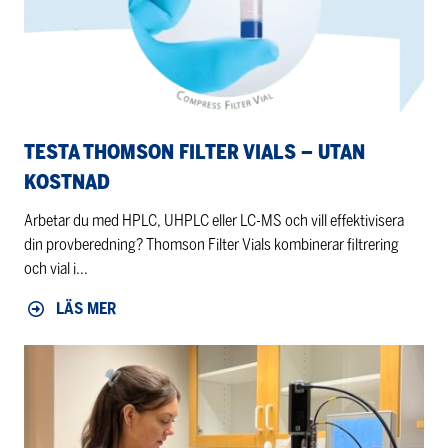
Utan
Kostnad
TESTA THOMSON FILTER VIALS – UTAN
KOSTNAD
Arbetar du med HPLC, UHPLC eller LC‑MS och vill effektivisera
din provberedning? Thomson Filter Vials kombinerar filtrering
och vial i...
LÄS MER
Thank
You
for
Joining