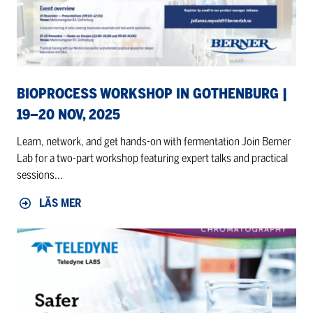
19–
20
Nov,
2025
BIOPROCESS WORKSHOP IN GOTHENBURG |
19–20 NOV, 2025
Learn, network, and get hands-on with fermentation Join Berner
Lab for a two-part workshop featuring expert talks and practical
sessions...
LÄS MER
Teledyne
Webinar
on
October
22,