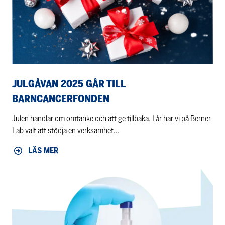
Barncancerfonden
JULGÅVAN 2025 GÅR TILL
BARNCANCERFONDEN
Julen handlar om omtanke och att ge tillbaka. I år har vi på Berner
Lab valt att stödja en verksamhet...
LÄS MER
Testa
Thomson
Filter
Vials
–