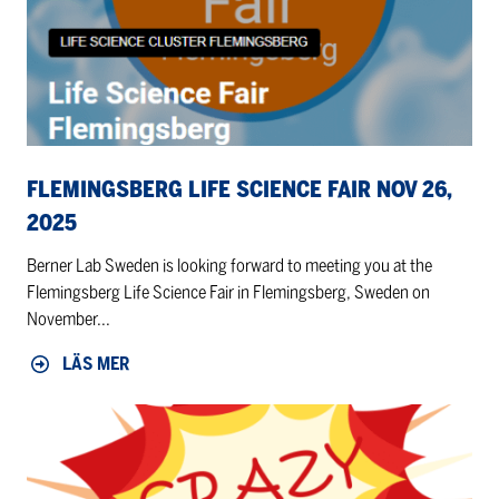
Nov
26,
2025
FLEMINGSBERG LIFE SCIENCE FAIR NOV 26,
2025
Berner Lab Sweden is looking forward to meeting you at the
Flemingsberg Life Science Fair in Flemingsberg, Sweden on
November...
LÄS MER
KERN
”Crazy
Sales”
–