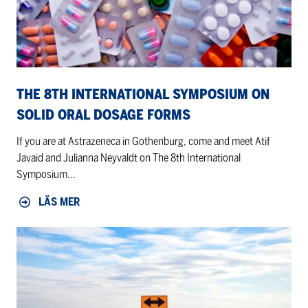
Solid
Oral
Dosage
Forms
THE 8TH INTERNATIONAL SYMPOSIUM ON
SOLID ORAL DOSAGE FORMS
If you are at Astrazeneca in Gothenburg, come and meet Atif
Javaid and Julianna Neyvaldt on The 8th International
Symposium...
LÄS MER
Information
till
våra
kunder