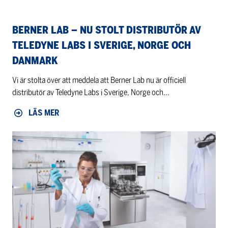
i
Sverige,
BERNER LAB – NU STOLT DISTRIBUTÖR AV
Norge
TELEDYNE LABS I SVERIGE, NORGE OCH
och
DANMARK
Danmark
Vi är stolta över att meddela att Berner Lab nu är officiell
distributör av Teledyne Labs i Sverige, Norge och...
LÄS MER
Gratis
seminarium
med
Miele
och
Stakpure