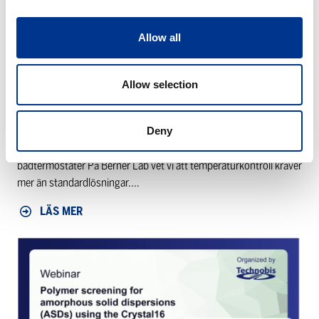
för
varje
Allow all
behov
Allow selection
LAUDA UNIVERSA – EN LÖSNING FÖR VARJE
BEHOV
Deny
LAUDA Universa – nästa generation av vattenbad och
badtermostater På Berner Lab vet vi att temperaturkontroll kräver
mer än standardlösningar....
LÄS MER
TECHNOBIS
Webinar:
Polymer
screening