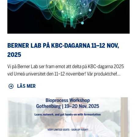
11–
12
nov,
2025
BERNER LAB PÅ KBC-DAGARNA 11–12 NOV,
2025
Vi på Berner Lab ser fram emot att delta på KBC-dagarna 2025
vid Umeå universitet den 11–12 november! Vår produktchef...
LÄS MER
Bioprocess
Workshop
in
Gothenburg
|